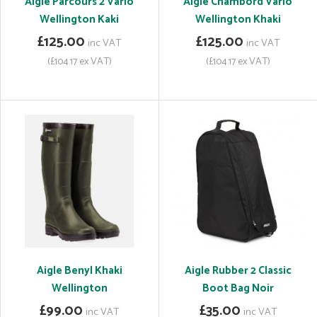
Aigle Parcours 2 Vario
Aigle Chambord Vario
Wellington Kaki
Wellington Khaki
£125.00
£125.00
inc VAT
inc VAT
(£104.17 ex VAT)
(£104.17 ex VAT)
Aigle Benyl Khaki
Aigle Rubber 2 Classic
Wellington
Boot Bag Noir
£99.00
£35.00
inc VAT
inc VAT