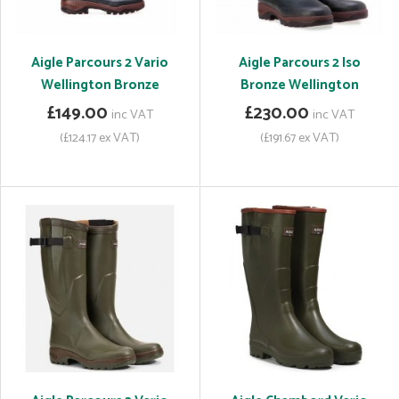
Aigle Parcours 2 Vario
Aigle Parcours 2 Iso
Wellington Bronze
Bronze Wellington
£149.00
£230.00
inc VAT
inc VAT
(£124.17 ex VAT)
(£191.67 ex VAT)