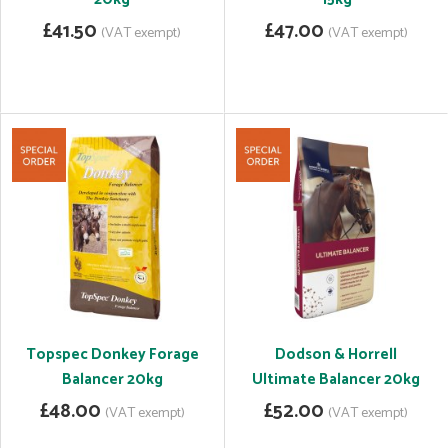
£41.50
£47.00
(VAT exempt)
(VAT exempt)
Topspec Donkey Forage
Dodson & Horrell
Balancer 20kg
Ultimate Balancer 20kg
£48.00
£52.00
(VAT exempt)
(VAT exempt)