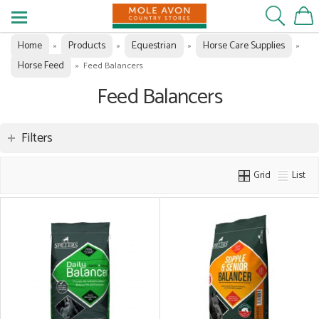
Home
Products
Equestrian
Horse Care Supplies
»
»
»
»
Horse Feed
»
Feed Balancers
Feed Balancers
Filters
Grid
List