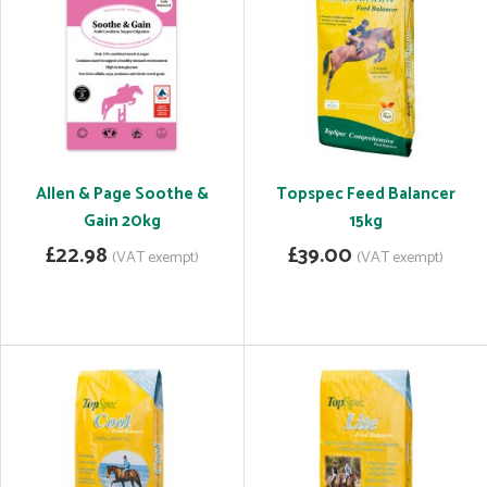
Allen & Page Soothe &
Topspec Feed Balancer
Gain 20kg
15kg
£22.98
£39.00
(VAT exempt)
(VAT exempt)