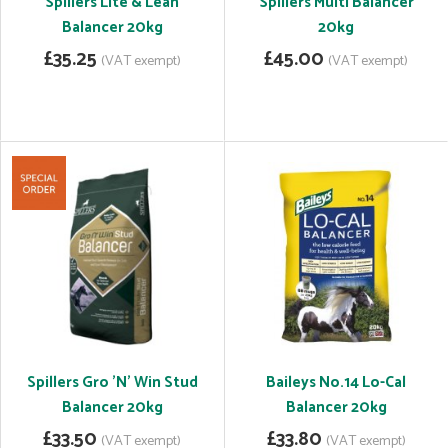
Spillers Lite & Lean
Spillers Multi Balancer
Balancer 20kg
20kg
£35.25
£45.00
(VAT exempt)
(VAT exempt)
Spillers Gro 'N' Win Stud
Baileys No.14 Lo-Cal
Balancer 20kg
Balancer 20kg
£33.50
£33.80
(VAT exempt)
(VAT exempt)