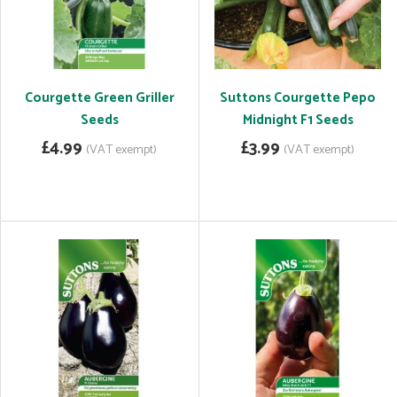
Courgette Green Griller
Suttons Courgette Pepo
Seeds
Midnight F1 Seeds
£4.99
£3.99
(VAT exempt)
(VAT exempt)