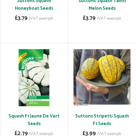
Suttons Squash
Suttons Squash Tahiti
Honeyboat Seeds
Melon Seeds
£3.79
£3.79
(VAT exempt)
(VAT exempt)
Squash F1 Jaune De Vert
Suttons Stripetti Squash
Seeds
F1 Seeds
£2.79
£3.99
(VAT exempt)
(VAT exempt)