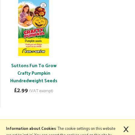
Suttons Fun To Grow
Crafty Pumpkin
Hundredweight Seeds
£2.99
(VAT exempt)
×
More Information
Information about Cookies
: The cookie settings on this website