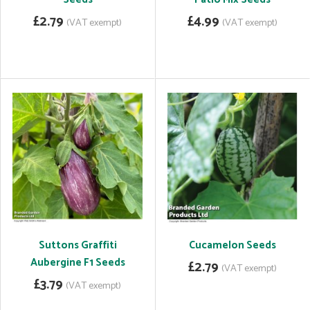
£2.79
£4.99
(VAT exempt)
(VAT exempt)
Suttons Graffiti
Cucamelon Seeds
Aubergine F1 Seeds
£2.79
(VAT exempt)
£3.79
(VAT exempt)