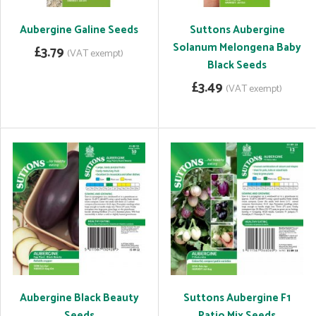
Aubergine Galine Seeds
Suttons Aubergine
Solanum Melongena Baby
£3.79
(VAT exempt)
Black Seeds
£3.49
(VAT exempt)
Aubergine Black Beauty
Suttons Aubergine F1
Seeds
Patio Mix Seeds