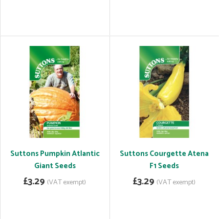
Suttons Pumpkin Atlantic
Suttons Courgette Atena
Giant Seeds
F1 Seeds
£3.29
£3.29
(VAT exempt)
(VAT exempt)